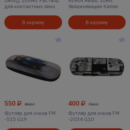
DenIQ, 100мл. Раствор
ADRIA Relax, 10мл.
для контактных линз
Увлажняющие Капли
В корзину
В корзину
550
400
850
750
Футляр для очков FM
Футляр для очков FM
-515 G19
-2034 G10