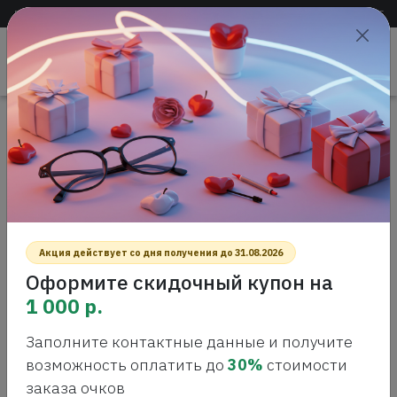
Доставка по всей России
+7 (383) 288-55-54
+7 (383) 288-54-55
Проверить
зрение
САЛОН ОПТИКИ
Главная
Интернет-магазин оптики
Растворы Футляры
РАСТВОРЫ ФУТЛЯРЫ
Без сортировки
Все фильтры
Акция действует со дня получения до 31.08.2026
Оформите скидочный купон на
1 000 р.
Заполните контактные данные и получите
возможность оплатить до
30%
стоимости
заказа очков