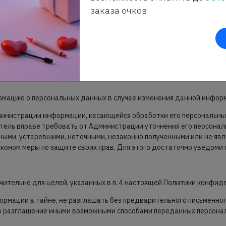
ринимает все необходимые меры по предотвращению убытков или 
заказа очков
ользователя.
торон
нии своих персональных данных, необходимых для использования с
ормацию о персональных данных в случае изменения данной инфор
дминистрации информации, касающейся обработки его персональных
ель вправе требовать от Администрации уточнения его персонал
ными, устаревшими, неточными, незаконно полученными или не я
коном меры по защите своих прав. Для этого достаточно уведомит
чительно для целей, указанных в п. 4 настоящей Политики конфид
ормации в тайне, не разглашать без предварительного письменног
о разглашение иными возможными способами переданных персональ