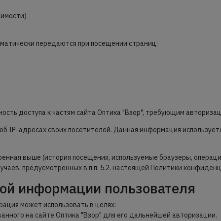
димости)
оматически передаются при посещении страниц:
ность доступа к частям сайта Оптика "Взор", требующим авторизац
и об IP-адресах своих посетителей. Данная информация используе
ренная выше (история посещения, используемые браузеры, операц
учаев, предусмотренных в п.п. 5.2. настоящей Политики конфиден
ной информации пользователя
ация может использовать в целях:
ванного на сайте Оптика "Взор" для его дальнейшей авторизации.