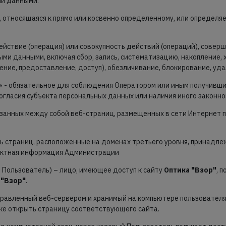
ми данными.
, относящаяся к прямо или косвенно определенному, или определя
действие (операция) или совокупность действий (операций), сове
ыми данными, включая сбор, запись, систематизацию, накопление, 
нение, предоставление, доступ), обезличивание, блокирование, уд
» - обязательное для соблюдения Оператором или иным получивш
огласия субъекта персональных данных или наличия иного законно
вязанных между собой веб-страниц, размещенных в сети Интернет п
ть страниц, расположенные на доменах третьего уровня, принадле
тактная информация Администрации
 Пользователь) – лицо, имеющее доступ к сайту
Оптика "Взор"
, 
 "Взор"
.
тправленный веб-сервером и хранимый на компьютере пользователя
ке открыть страницу соответствующего сайта.