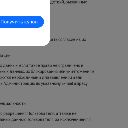
иных отрицательных последствий, вызванных
Получить купон
айта Оптика "Взор", и давать согласие на их
мации.
 данных, если такое право не ограничено в
ьных данных, их блокирования или уничтожения в
вляются необходимыми для заявленной цели
ь Администрацию по указаному E-mail адресу.
енциальности.
о разрешения Пользователя, а также не
ных данных Пользователя, за исключением п.п.