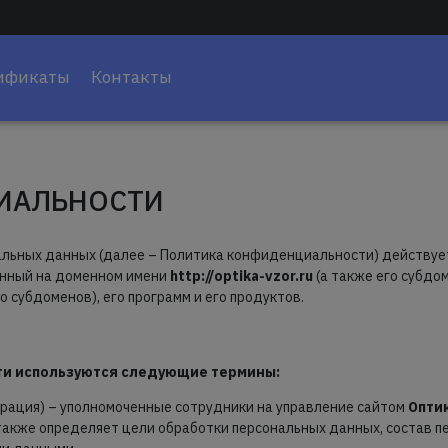
ификаты
Контакты
ИАЛЬНОСТИ
льных данных (далее – Политика конфиденциальности) действует
женный на доменном имени
http://optika-vzor.ru
(а также его субдо
его субдоменов), его программ и его продуктов.
в
ти используются следующие термины:
трация) – уполномоченные сотрудники на управление сайтом
Оптик
также определяет цели обработки персональных данных, состав 