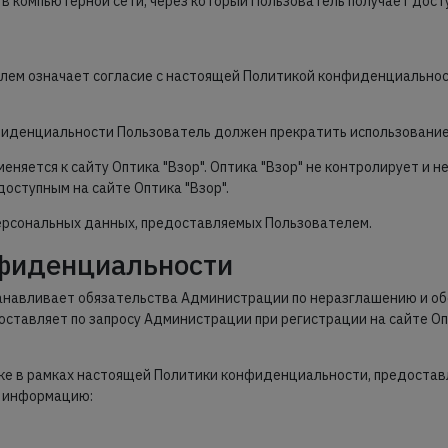
 в компьютерной сети, через который Пользователь получает досту
телем означает согласие с настоящей Политикой конфиденциально
нфиденциальности Пользователь должен прекратить использование 
няется к сайту Оптика "Взор". Оптика "Взор" не контролирует и не
оступным на сайте Оптика "Взор".
персональных данных, предоставляемых Пользователем.
нфиденциальности
танавливает обязательства Администрации по неразглашению и 
ставляет по запросу Администрации при регистрации на сайте Оп
тке в рамках настоящей Политики конфиденциальности, предостав
ю информацию: