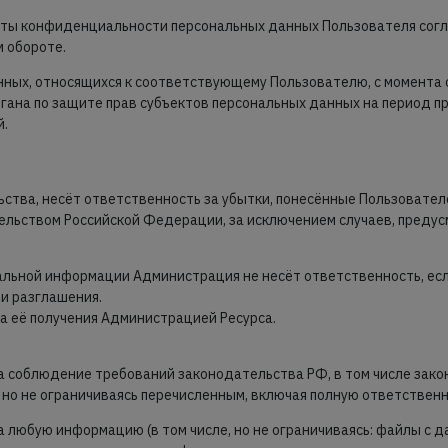
иты конфиденциальности персональных данных Пользователя согл
 обороте.
нных, относящихся к соответствующему Пользователю, с момента 
гана по защите прав субъектов персональных данных на период п
й.
льства, несёт ответственность за убытки, понесённые Пользовате
льством Российской Федерации, за исключением случаев, предусмот
иальной информации Администрация не несёт ответственность, е
ли разглашения.
та её получения Администрацией Ресурса.
а соблюдение требований законодательства РФ, в том числе закон
, но не ограничиваясь перечисленным, включая полную ответствен
а любую информацию (в том числе, но не ограничиваясь: файлы с дан