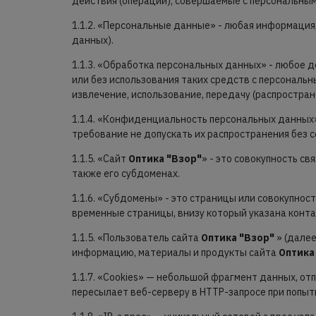
действия (операции), совершаемые с персональны
1.1.2. «Персональные данные» - любая информация
данных).
1.1.3. «Обработка персональных данных» - любое 
или без использования таких средств с персональн
извлечение, использование, передачу (распростра
1.1.4. «Конфиденциальность персональных данных
требование не допускать их распространения без с
1.1.5. «Сайт
Оптика "Взор"
» - это совокупность с
также его субдоменах.
1.1.6. «Субдомены» - это страницы или совокупнос
временные страницы, внизу который указана кон
1.1.5. «Пользователь сайта
Оптика "Взор"
» (далее
информацию, материалы и продукты сайта
Оптика
1.1.7. «Cookies» — небольшой фрагмент данных, о
пересылает веб-серверу в HTTP-запросе при попыт