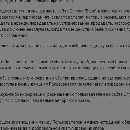
цо, предоставившее такую информацию.
редоставленная ему как часть сайта Оптика "Взор", может являтьс
ователям, партнерам или рекламодателям, которые размещают та
авать в аренду, передавать на условиях займа, продавать, распро
), за исключением случаев, когда такие действия были письменно 
го соглашения.
убликаций, находящихся в свободном публичном доступе на сайте О
ед Пользователем за любой убыток или ущерб, понесенный Пользов
я и иных коммуникационных данных, содержащихся на сайте Оптик
любые прямые или косвенные убытки, произошедшие из-за: использ
оступа к коммуникациям Пользователя; заявления или поведение л
акую-либо информацию, размещенную пользователем на сайте Оптик
рямого согласия владельца авторского права.
икающим из отношений между Пользователем и Администрацией, об
тронном виде о добровольном урегулировании спора).