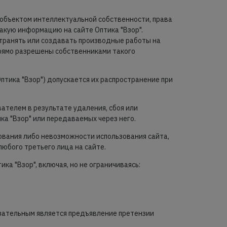
я объектом интеллектуальной собственности, права
кую информацию на сайте Оптика "Взор".
странять или создавать производные работы на
прямо разрешены собственниками такого
птика "Взор") допускается их распространение при
ателем в результате удаления, сбоя или
а "Взор" или передаваемых через него.
ования либо невозможности использования сайта,
юбого третьего лица на сайте.
а "Взор", включая, но не ограничиваясь:
язательным является предъявление претензии