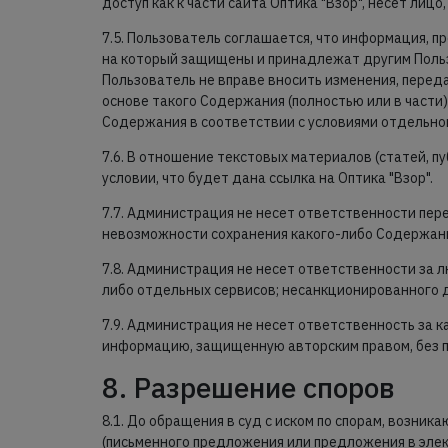
доступ как к части сайта Оптика "Взор", несет ли
7.5. Пользователь соглашается, что информация, п
на который защищены и принадлежат другим Польз
Пользователь не вправе вносить изменения, перед
основе такого Содержания (полностью или в части
Содержания в соответствии с условиями отдельно
7.6. В отношение текстовых материалов (статей, п
условии, что будет дана ссылка на Оптика "Взор".
7.7. Администрация не несет ответственности пер
невозможности сохранения какого-либо Содержани
7.8. Администрация не несет ответственности за 
либо отдельных сервисов; несанкционированного д
7.9. Администрация не несет ответственность за к
информацию, защищенную авторским правом, без п
8. Разрешение споров
8.1. До обращения в суд с иском по спорам, возн
(письменного предложения или предложения в элек