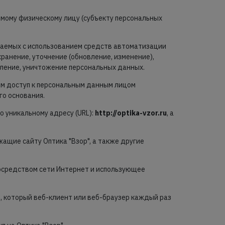
емому физическому лицу (субъекту персональных
ршаемых с использованием средств автоматизации
хранение, уточнение (обновление, изменение),
аление, уничтожение персональных данных.
им доступ к персональным данным лицом
го основания.
о уникальному адресу (URL):
http://optika-vzor.ru
, а
жащие сайту Оптика "Взор", а также другие
посредством сети Интернет и использующее
, который веб-клиент или веб-браузер каждый раз