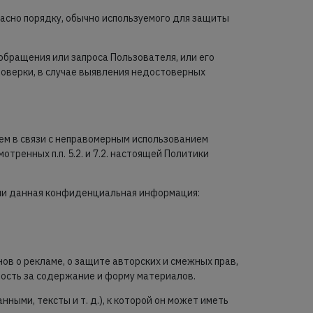
асно порядку, обычно используемого для защиты
обращения или запроса Пользователя, или его
роверки, в случае выявления недостоверных
лем в связи с неправомерным использованием
ренных п.п. 5.2. и 7.2. настоящей Политики
сли данная конфиденциальная информация:
ов о рекламе, о защите авторских и смежных прав,
ность за содержание и форму материалов.
ными, тексты и т. д.), к которой он может иметь