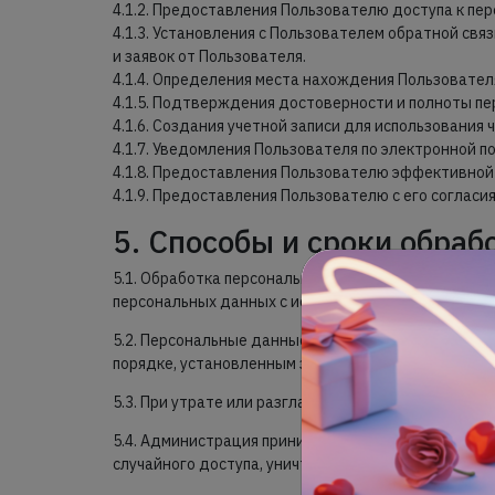
4.1.2. Предоставления Пользователю доступа к пе
4.1.3. Установления с Пользователем обратной свя
и заявок от Пользователя.
4.1.4. Определения места нахождения Пользовате
4.1.5. Подтверждения достоверности и полноты п
4.1.6. Создания учетной записи для использования 
4.1.7. Уведомления Пользователя по электронной по
4.1.8. Предоставления Пользователю эффективной 
4.1.9. Предоставления Пользователю с его согласи
5. Способы и сроки обра
5.1. Обработка персональных данных Пользователя
персональных данных с использованием средств ав
5.2. Персональные данные Пользователя могут бы
порядке, установленным законодательством Росс
5.3. При утрате или разглашении персональных да
5.4. Администрация принимает необходимые орган
случайного доступа, уничтожения, изменения, блок