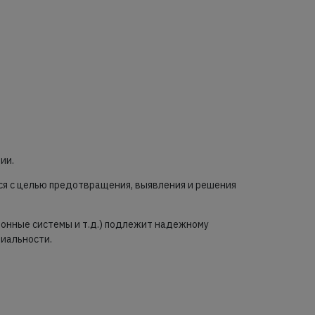
ии.
тся с целью предотвращения, выявления и решения
ионные системы и т.д.) подлежит надежному
циальности.