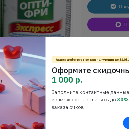
Полу
П
Артикул
.............................
Бренд КЛ
..........................
Акция действует со дня получения до 31.08.
Оформите скидочны
1 000 р.
Заполните контактные данные
возможность оплатить до
30%
ный раствор для дезинфекции,
заказа очков
тных линз, эффективно удаляет
 контейнер в комплекте.