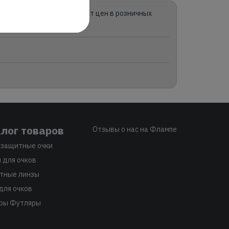
зина и может отличаться от цен в розничных
лог товаров
Отзывы о нас на Флампе
защитные очки
 для очков
тные линзы
для очков
ры Футляры