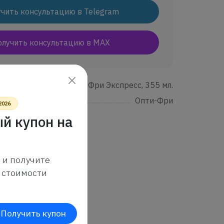
чить консультацию в Telegram
олучить консультацию в MAX
.....................................................................................................................................................
Опти-Фри Экспресс, 355 мл.
.....................................................................................................................................................
Опти-Фри
2026
й купон на
 и получите
стоимости
Получить купон