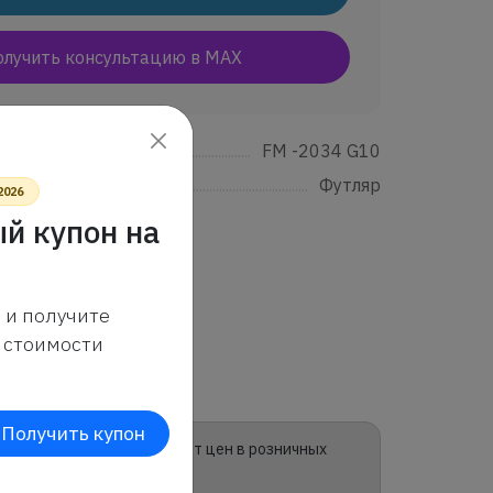
олучить консультацию в MAX
.....................................................................................................................................................
FM -2034 G10
......................................................................................................................................................
Футляр
2026
й купон на
 и получите
стоимости
Получить купон
зина и может отличаться от цен в розничных