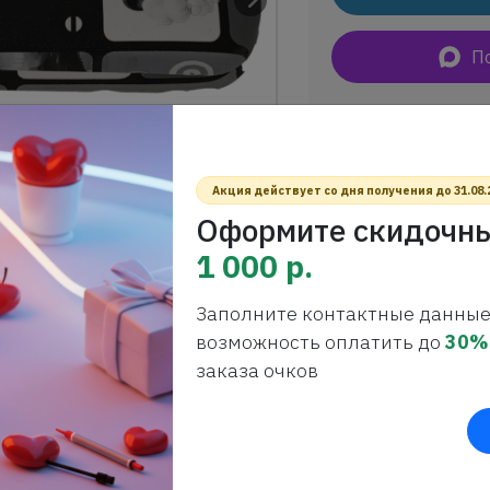
П
Артикул
.............................
Бренд
..................................
Акция действует со дня получения до 31.08.
Оформите скидочны
1 000 р.
Заполните контактные данные
возможность оплатить до
30%
заказа очков
 цвет чёрно- белый рисунок
. Обратите внимание, что цена указана только для интернет-мага