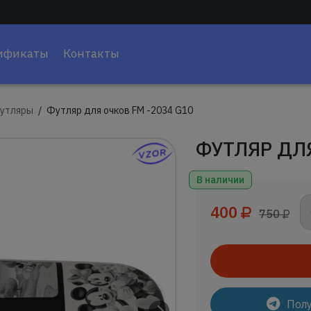
ификаты
Контакты
утляры
Футляр для очков FM -2034 G10
ФУТЛЯР ДЛЯ
В наличии
400
750
Полу