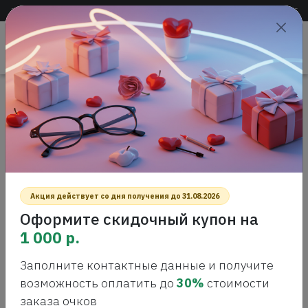
Доставка по всей России
+7 (383) 288-55-54
+7 (383) 288-54-55
Проверить
зрение
САЛОН ОПТИКИ
Главная
Интернет-магазин оптики
Растворы Футляры
ADRIA Relax, 10мл. Увлажняющие Капли
ADRIA RELAX, 10МЛ.
УВЛАЖНЯЮЩИЕ КАПЛИ
Акция действует со дня получения до 31.08.2026
Оформите скидочный купон на
1 000 р.
Заполните контактные данные и получите
возможность оплатить до
30%
стоимости
заказа очков