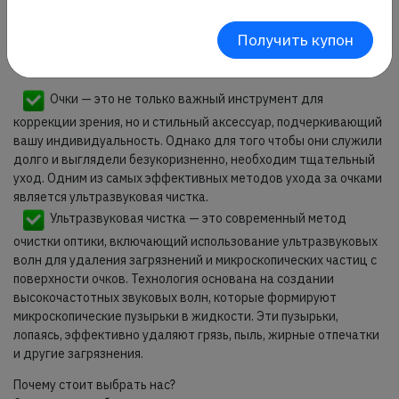
Получить купон
Вы наш клиент?
Тогда для Вас, такая чистка Бесплатно
три раза в год*
Очки — это не только важный инструмент для
коррекции зрения, но и стильный аксессуар, подчеркивающий
вашу индивидуальность. Однако для того чтобы они служили
долго и выглядели безукоризненно, необходим тщательный
уход. Одним из самых эффективных методов ухода за очками
является ультразвуковая чистка.
Ультразвуковая чистка — это современный метод
очистки оптики, включающий использование ультразвуковых
волн для удаления загрязнений и микроскопических частиц с
поверхности очков. Технология основана на создании
высокочастотных звуковых волн, которые формируют
микроскопические пузырьки в жидкости. Эти пузырьки,
лопаясь, эффективно удаляют грязь, пыль, жирные отпечатки
и другие загрязнения.
Почему стоит выбрать нас?