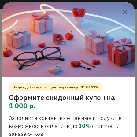
Доставка по всей России
+7 (383) 288-55-54
+7 (383) 288-54-55
Проверить
зрение
САЛОН ОПТИКИ
Акция действует со дня получения до 31.08.2026
Оформите скидочный купон на
1 000 р.
Заполните контактные данные и получите
Главная
Акции
Ультразвуковая чистка очков
возможность оплатить до
30%
стоимости
заказа очков
«УЛЬТРАЗВУКОВАЯ ЧИСТКА ОЧКОВ»