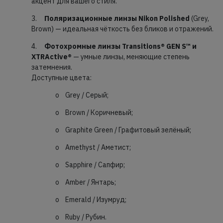
акцент для вашего стиля.
3.
Поляризационные линзы Nikon Polished
(Grey,
Brown) — идеальная чёткость без бликов и отражений.
4.
Фотохромные линзы Transitions® GEN S™ и
XTRActive®
— умные линзы, меняющие степень
затемнения.
Доступные цвета:
o Grey / Серый;
o Brown / Коричневый;
o Graphite Green / Графитовый зелёный;
o Amethyst / Аметист;
o Sapphire / Сапфир;
o Amber / Янтарь;
o Emerald / Изумруд;
o Ruby / Рубин.