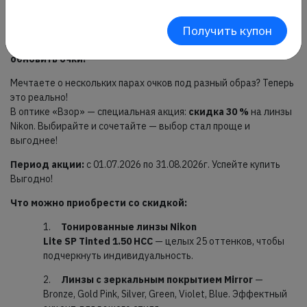
Получить купон
Специальная акция !
Линзы Nikon со скидкой 30 % в оптике «Взор» — пора
обновить очки!
Мечтаете о нескольких парах очков под разный образ? Теперь
это реально!
В оптике «Взор» — специальная акция:
скидка 30 %
на линзы
Nikon. Выбирайте и сочетайте — выбор стал проще и
выгоднее!
Период акции:
с 01.07.2026 по 31.08.2026г. Успейте купить
Выгодно!
Что можно приобрести со скидкой:
1.
Тонированные линзы Nikon
Lite SP Tinted 1.50 HCC
— целых 25 оттенков, чтобы
подчеркнуть индивидуальность.
2.
Линзы
с
зеркальным
покрытием
Mirror
—
Bronze, Gold Pink, Silver, Green, Violet, Blue. Эффектный