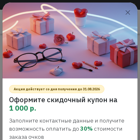
Доставка по всей России
+7 (383) 288-55-54
+7 (383) 288-54-55
Проверить
зрение
САЛОН ОПТИКИ
Акция действует со дня получения до 31.08.2026
Оформите скидочный купон на
1 000 р.
Заполните контактные данные и получите
Главная
Акции
Линзы Nikon со скидкой 30 %
возможность оплатить до
30%
стоимости
заказа очков
ЛИНЗЫ NIKON СО СКИДКОЙ 30%