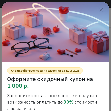
Доставка по всей России
+7 (383) 288-55-54
+7 (383) 288-54-55
Проверить
зрение
САЛОН ОПТИКИ
Главная
Интернет-магазин оптики
Солнцезащитные очки
Leto L2306 C Солнцезащитные очки
LETO L2306 C СОЛНЦЕЗАЩИТНЫЕ
ОЧКИ
Акция действует со дня получения до 31.08.2026
Оформите скидочный купон на
1 000 р.
Заполните контактные данные и получите
возможность оплатить до
30%
стоимости
заказа очков