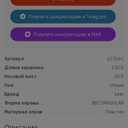
Получить консультацию в Telegram
Получить консультацию в MAX
Артикул
......................................................................................................................
L2306C
Длина заушника
...............................................................................................
150.0
Носовой мост
.......................................................................................................
20.0
Пол
..................................................................................................................................
Unisex
Бренд
...........................................................................................................................
Leto
Форма оправы
....................................................................................................
RECTANGULAR
Материал оправ
................................................................................................
Пластик
Описание