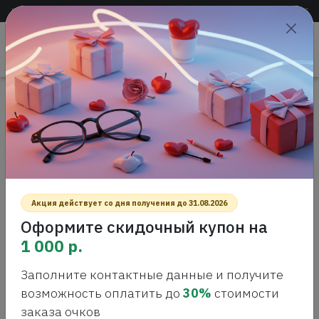
Доставка по всей России
+7 (383) 288-55-54
+7 (383) 288-54-55
Проверить
зрение
САЛОН ОПТИКИ
Главная
Интернет-магазин оптики
Оправы для очков
Neolook 2113 Оправа для очков
NEOLOOK 2113 ОПРАВА ДЛЯ ОЧКОВ
Акция действует со дня получения до 31.08.2026
Оформите скидочный купон на
1 000 р.
Заполните контактные данные и получите
возможность оплатить до
30%
стоимости
заказа очков