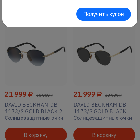
Без сортировки
Все фильтры
Получить купон
21 999
21 999
30 000
30 000
DAVID BECKHAM DB
DAVID BECKHAM DB
1173/S GOLD BLACK 2
1173/S GOLD BLACK
Солнцезащитные очки
Солнцезащитные очки
В корзину
В корзину