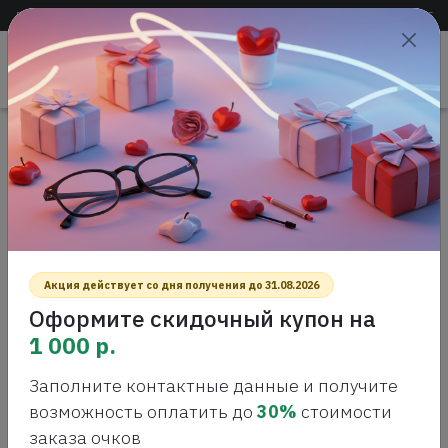
Доставка по всей России
+7 (383) 288-55-54
+7 (383) 288-54-55
Проверить
зрение
САЛОН ОПТИКИ
Акция действует со дня получения до 31.08.2026
Оформите скидочный купон на
1 000 р.
Заполните контактные данные и получите
Главная
Интернет-магазин оптики
Солнцезащитные очки
возможность оплатить до
30%
стоимости
заказа очков
СОЛНЦЕЗАЩИТНЫЕ ОЧКИ