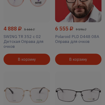
4 888
6 555
5 666
9 596
SWING TR 352 c 02
Polaroid PLD D448 08A
Детская Оправа для
Оправа для очков
очков
В корзину
В корзину