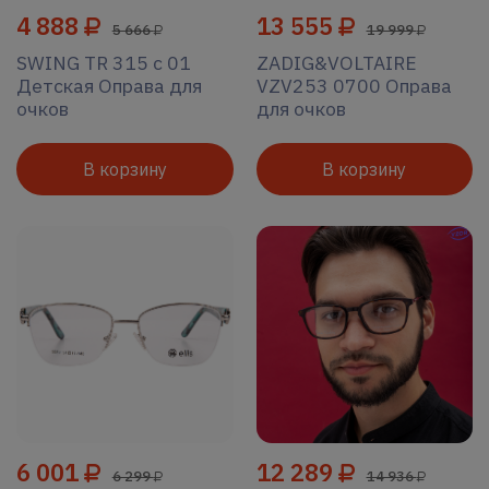
4 888
13 555
5 666
19 999
SWING TR 315 c 01
ZADIG&VOLTAIRE
Детская Оправа для
VZV253 0700 Оправа
очков
для очков
В корзину
В корзину
6 001
12 289
6 299
14 936