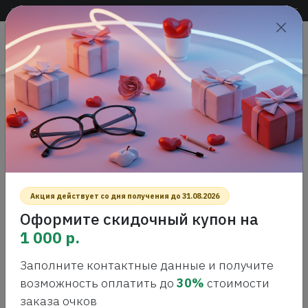
Доставка по всей России
+7 (383) 288-55-54
+7 (383) 288-54-55
Проверить
зрение
САЛОН ОПТИКИ
Акция действует со дня получения до 31.08.2026
Оформите скидочный купон на
1 000 р.
Заполните контактные данные и получите
Главная
Интернет-магазин оптики
Оправы для очков
возможность оплатить до
30%
стоимости
заказа очков
ОПРАВЫ ДЛЯ ОЧКОВ