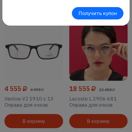
Без сортировки
Все фильтры
Получить купон
4 555
18 555
4 999
22 458
Ventoe VJ 1910 c 13
Lacoste L 2906 681
Оправа для очков
Оправа для очков
В корзину
В корзину