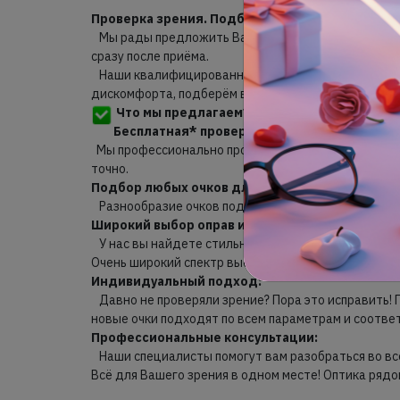
Проверка зрения. Подбор очков, контактных л
Мы рады предложить Вам проверку зрения, котора
сразу после приёма.
Наши квалифицированные специалисты используют
дискомфорта, подберём верную коррекцию.
Что мы предлагаем?
Бесплатная
* проверка зрения:
Мы профессионально проведем диагностику, и точ
точно.
Подбор любых очков для мужчин и женщин:
Разнообразие очков под любые нужды. Прогрессив
Широкий выбор оправ и линз:
У нас вы найдете стильные и удобные мужские, же
Очень широкий спектр выбора линз для очков. Наши
Индивидуальный подход:
Давно не проверяли зрение? Пора это исправить! 
новые очки подходят по всем параметрам и соответ
Профессиональные консультации:
Наши специалисты помогут вам разобраться во всех
Всё для Вашего зрения в одном месте! Оптика рядом