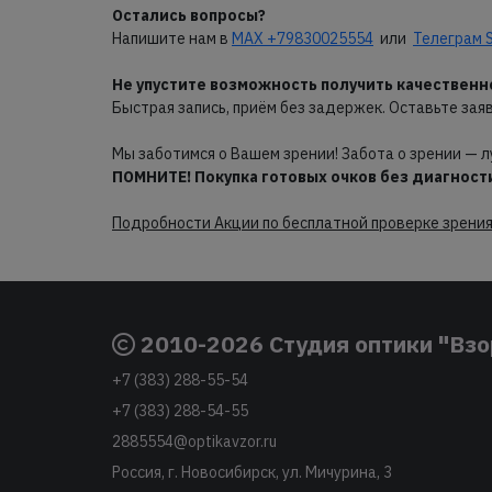
Остались вопросы?
Напишите нам в
MAX +79830025554
или
Телеграм S
Не упустите возможность получить качественн
Быстрая запись, приём без задержек. Оставьте зая
Мы заботимся о Вашем зрении! Забота о зрении — л
ПОМНИТЕ!
Покупка готовых очков без диагност
Подробности Акции по бесплатной проверке зрения
2010-2026 Студия оптики "Взо
+7 (383) 288-55-54
+7 (383) 288-54-55
2885554@optikavzor.ru
Россия, г. Новосибирск, ул. Мичурина, 3