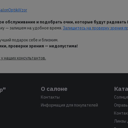
alonOptikiVzor
ое обслуживание и подобрать очки, которые будут радовать
вку — запишем на удобное время.
Запишитесь на проверку зрения п
учший подарок себе и близким.
ики, проверки зрения — недопустима
!
 у наших консультантов.
О салоне
Ката
р"
Контакты
Солнце
Информация для покупателей
Оправы
Контак
Линзы 