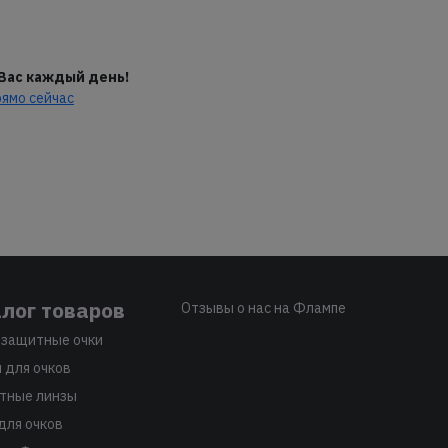
 Вас каждый день!
рямо сейчас
лог товаров
Отзывы о нас на Флампе
защитные очки
 для очков
тные линзы
для очков