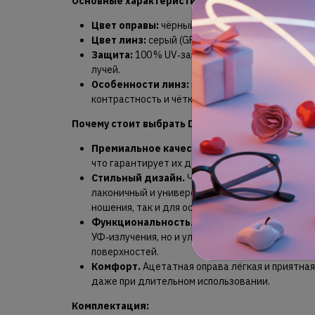
Основные характеристики:
Цвет оправы:
чёрный (BLACK).
Цвет линз:
серый (GREY POLARIZED).
Защита:
100 % UV‑защита — надёжная блокир
лучей.
Особенности линз:
поляризационные — устра
контрастность и чёткость зрения, снижают нагр
Почему стоит выбрать DAVID BECKHAM?
Премиальное качество.
Очки изготовлены из
что гарантирует их долговечность и комфорт в
Стильный дизайн.
Чёрная оправа и серые по
лаконичный и универсальный образ, который п
ношения, так и для особых случаев.
Функциональность.
Поляризационные линзы 
УФ‑излучения, но и улучшают видимость, устран
поверхностей.
Комфорт.
Ацетатная оправа лёгкая и приятна
даже при длительном использовании.
Комплектация: