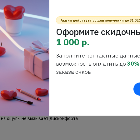
Акция действует со дня получения до 31.08.
овка вредных ультрафиолетовых
Оформите скидочны
няют блики, повышают
1 000 р.
узку на глаза.
Заполните контактные данные
возможность оплатить до
30%
 высококачественных материалов,
заказа очков
 использовании.
ляризационные линзы создают
одойдёт как для повседневного
не только защищают от
яя блики от воды, снега и гладких
я на ощупь, не вызывает дискомфорта