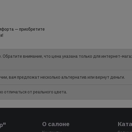
комфорта — приобретите
я!
. Обратите внимание, что цена указана только для интернет-мага
личии, вам предложат несколько альтернатив или вернут деньги.
 отличаться от реального цвета.
О салоне
Ката
р"