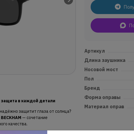
Полу
П
Артикул
.............................
Длина заушника
......
Носовой мост
..............
Пол
.........................................
Бренд
..................................
Форма оправы
...........
 защита в каждой детали
Материал оправ
.......
 надёжно защитит глаза от солнца?
D BECKHAM
— сочетание
ого качества.