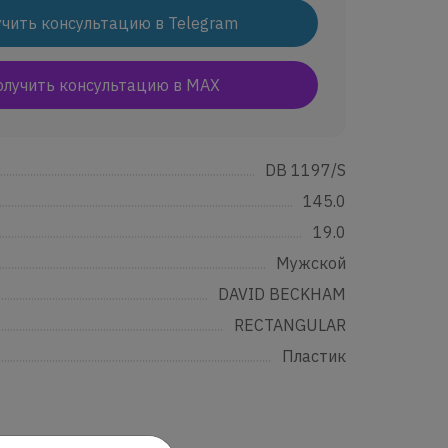
чить консультацию в Telegram
олучить консультацию в MAX
.....................................................................................................................................................
DB 1197/S
.....................................................................................................................................................
145.0
.....................................................................................................................................................
19.0
.....................................................................................................................................................
Мужской
......................................................................................................................................................
DAVID BECKHAM
......................................................................................................................................................
RECTANGULAR
......................................................................................................................................................
Пластик