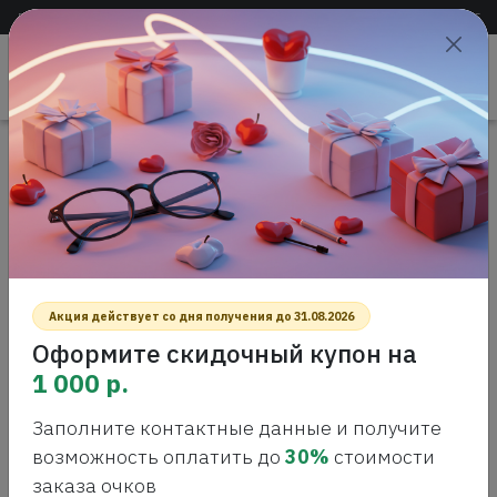
Доставка по всей России
+7 (383) 288-55-54
+7 (383) 288-54-55
Проверить
зрение
САЛОН ОПТИКИ
Главная
Интернет-магазин оптики
Солнцезащитные очки
Polaroid PLD 4125/G/S 086 SP Солнцезащитные очки
POLAROID PLD 4125/G/S 086 SP
СОЛНЦЕЗАЩИТНЫЕ ОЧКИ
Акция действует со дня получения до 31.08.2026
Оформите скидочный купон на
1 000 р.
Заполните контактные данные и получите
возможность оплатить до
30%
стоимости
заказа очков