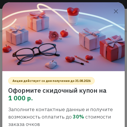
Доставка по всей России
+7 (383) 288-55-54
+7 (383) 288-54-55
Проверить
зрение
САЛОН ОПТИКИ
Главная
Интернет-магазин оптики
Солнцезащитные очки
Polaroid PLD 2085/S 003 M9 Солнцезащитные очки
POLAROID PLD 2085/S 003 M9
СОЛНЦЕЗАЩИТНЫЕ ОЧКИ
Акция действует со дня получения до 31.08.2026
Оформите скидочный купон на
1 000 р.
Заполните контактные данные и получите
возможность оплатить до
30%
стоимости
заказа очков