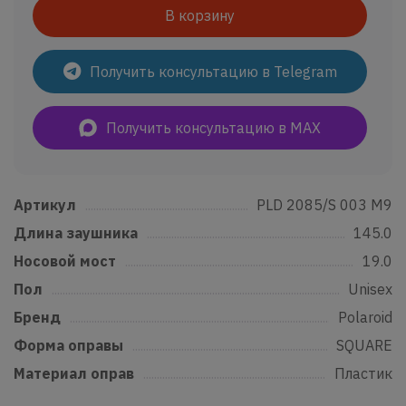
В корзину
Получить консультацию в Telegram
Получить консультацию в MAX
Артикул
......................................................................................................................
PLD 2085/S 003 M9
Длина заушника
...............................................................................................
145.0
Носовой мост
.......................................................................................................
19.0
Пол
..................................................................................................................................
Unisex
Бренд
...........................................................................................................................
Polaroid
Форма оправы
....................................................................................................
SQUARE
Материал оправ
................................................................................................
Пластик