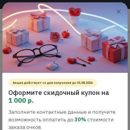
Доставка по всей России
+7 (383) 288-55-54
+7 (383) 288-54-55
Проверить
зрение
САЛОН ОПТИКИ
Главная
Интернет-магазин оптики
Солнцезащитные очки
ZADIG&VOLTAIRE SZV411 0869 Солнцезащитные очки
ZADIG&VOLTAIRE SZV411 0869
СОЛНЦЕЗАЩИТНЫЕ ОЧКИ
Акция действует со дня получения до 31.08.2026
Оформите скидочный купон на
1 000 р.
Заполните контактные данные и получите
возможность оплатить до
30%
стоимости
заказа очков