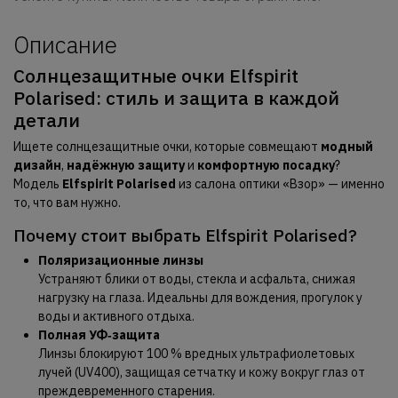
Описание
Солнцезащитные очки Elfspirit
Polarised: стиль и защита в каждой
детали
Ищете солнцезащитные очки, которые совмещают
модный
дизайн
,
надёжную защиту
и
комфортную посадку
?
Модель
Elfspirit Polarised
из салона оптики «Взор» — именно
то, что вам нужно.
Почему стоит выбрать Elfspirit Polarised?
Поляризационные линзы
Устраняют блики от воды, стекла и асфальта, снижая
нагрузку на глаза. Идеальны для вождения, прогулок у
воды и активного отдыха.
Полная УФ‑защита
Линзы блокируют 100 % вредных ультрафиолетовых
лучей (UV400), защищая сетчатку и кожу вокруг глаз от
преждевременного старения.