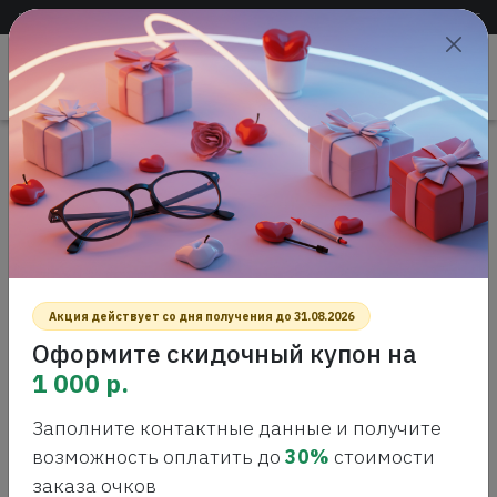
Доставка по всей России
+7 (383) 288-55-54
+7 (383) 288-54-55
Проверить
зрение
САЛОН ОПТИКИ
Главная
Интернет-магазин оптики
Солнцезащитные очки
Elfspirit ES 1207 c3 Polarised Солнцезащитные очки
ELFSPIRIT ES 1207 C3 POLARISED
СОЛНЦЕЗАЩИТНЫЕ ОЧКИ
Акция действует со дня получения до 31.08.2026
Оформите скидочный купон на
1 000 р.
Заполните контактные данные и получите
возможность оплатить до
30%
стоимости
заказа очков