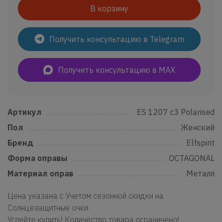
В корзину
Получить консультацию в Telegram
Получить консультацию в MAX
Артикул
......................................................................................................................
ES 1207 c3 Polarised
Пол
..................................................................................................................................
Женский
Бренд
...........................................................................................................................
Elfspirit
Форма оправы
....................................................................................................
OCTAGONAL
Материал оправ
................................................................................................
Металл
Цена указана с Учетом сезонной скидки на
Солнцезащитные очки.
Успейте купить! Количество товара ограничено!