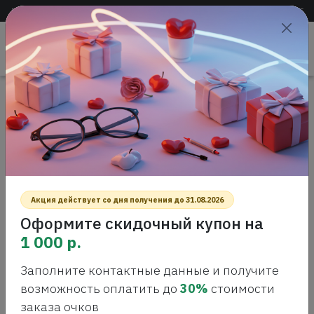
Доставка по всей России
+7 (383) 288-55-54
+7 (383) 288-54-55
Проверить
зрение
САЛОН ОПТИКИ
Главная
Интернет-магазин оптики
Контактные линзы
Biofinity Toric, 3шт
BIOFINITY TORIC, 3ШТ
Акция действует со дня получения до 31.08.2026
Оформите скидочный купон на
1 000 р.
Заполните контактные данные и получите
возможность оплатить до
30%
стоимости
заказа очков