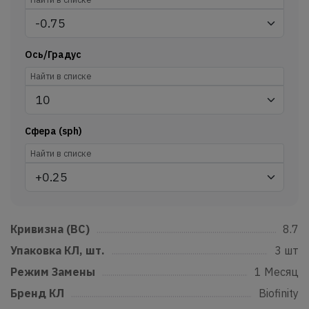
Ось/Градус
Сфера (sph)
Кривизна (BC)
......................................................................................................
8.7
Упаковка КЛ, шт.
...............................................................................................
3 шт
Режим Замены
....................................................................................................
1 Месяц
Бренд КЛ
...................................................................................................................
Biofinity