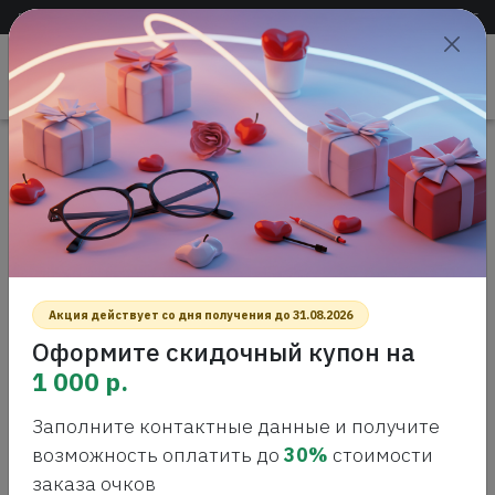
Доставка по всей России
+7 (383) 288-55-54
+7 (383) 288-54-55
Проверить
зрение
САЛОН ОПТИКИ
Главная
Интернет-магазин оптики
Контактные линзы
Biotrue one day lens, 30шт
BIOTRUE ONE DAY LENS, 30ШТ
Акция действует со дня получения до 31.08.2026
Оформите скидочный купон на
1 000 р.
Заполните контактные данные и получите
возможность оплатить до
30%
стоимости
заказа очков