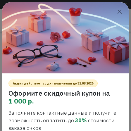
Доставка по всей России
+7 (383) 288-55-54
+7 (383) 288-54-55
Проверить
зрение
САЛОН ОПТИКИ
Главная
Интернет-магазин оптики
Контактные линзы
Morning Q 55, 1шт
MORNING Q 55, 1ШТ
Акция действует со дня получения до 31.08.2026
Оформите скидочный купон на
1 000 р.
Заполните контактные данные и получите
возможность оплатить до
30%
стоимости
заказа очков