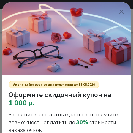
Доставка по всей России
+7 (383) 288-55-54
+7 (383) 288-54-55
Проверить
зрение
САЛОН ОПТИКИ
Главная
Интернет-магазин оптики
Контактные линзы
Adria O2O2 Toric, 2шт
ADRIA O2O2 TORIC, 2ШТ
Акция действует со дня получения до 31.08.2026
Оформите скидочный купон на
1 000 р.
Заполните контактные данные и получите
возможность оплатить до
30%
стоимости
заказа очков