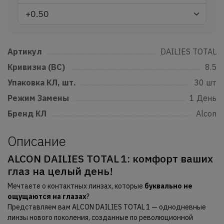
Артикул
......................................................................................................................
DAILIES TOTAL
Кривизна (BC)
......................................................................................................
8.5
Упаковка КЛ, шт.
...............................................................................................
30 шт
Режим Замены
....................................................................................................
1 День
Бренд КЛ
...................................................................................................................
Alcon
Описание
ALCON DAILIES TOTAL 1: комфорт ваших
глаз на целый день!
Мечтаете о контактных линзах, которые
буквально не
ощущаются на глазах
?
Представляем вам ALCON DAILIES TOTAL 1 — однодневные
линзы нового поколения, созданные по революционной