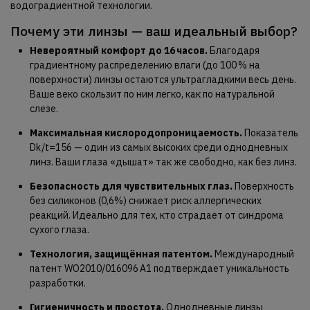
водоградиентной технологии.
Почему эти линзы — ваш идеальный выбор?
Невероятный комфорт до 16 часов.
Благодаря
градиентному распределению влаги (до 100 % на
поверхности) линзы остаются ультрагладкими весь день.
Ваше веко скользит по ним легко, как по натуральной
слезе.
Максимальная кислородопроницаемость.
Показатель
D
k
/
t
=
156
— один из самых высоких среди однодневных
линз. Ваши глаза «дышат» так же свободно, как без линз.
Безопасность для чувствительных глаз.
Поверхность
без силиконов (
0
,
6%
) снижает риск аллергических
реакций. Идеально для тех, кто страдает от синдрома
сухого глаза.
Технология, защищённая патентом.
Международный
патент WO2010/016096 А1 подтверждает уникальность
разработки.
Гигиеничность и простота.
Однодневные линзы