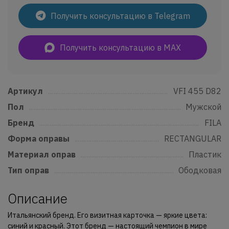
Получить консультацию в Telegram
Получить консультацию в MAX
Артикул
......................................................................................................................
VFI 455 D82
Пол
..................................................................................................................................
Мужской
Бренд
...........................................................................................................................
FILA
Форма оправы
....................................................................................................
RECTANGULAR
Материал оправ
................................................................................................
Пластик
Тип оправ
..................................................................................................................
Ободковая
Описание
Итальянский бренд. Его визитная карточка — яркие цвета:
синий и красный. Этот бренд — настоящий чемпион в мире