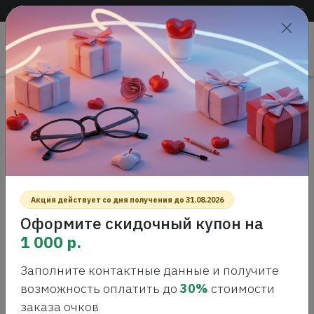
Доставка по всей России
+7 (383) 288-55-54
+7 (383) 288-54-55
Проверить
зрение
САЛОН ОПТИКИ
Главная
Интернет-магазин оптики
Оправы для очков
FILA VFI 455 D82 Оправа для очков
FILA VFI 455 D82 ОПРАВА ДЛЯ ОЧКОВ
Акция действует со дня получения до 31.08.2026
Оформите скидочный купон на
1 000 р.
Заполните контактные данные и получите
возможность оплатить до
30%
стоимости
заказа очков