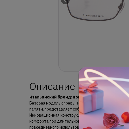
Описание
Итальянский бренд: воплощение стиля и иннова
Базовая модель оправы, изготовленная из высоко
памяти, представляет собой образец инженерной м
Инновационная конструкция заушников обеспечив
комфорта при длительном ношении, что делает эт
повседневного использования.