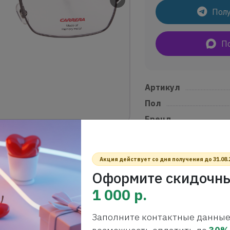
Полу
П
Артикул
.............................
Пол
.........................................
Бренд
..................................
Форма оправы
...........
Материал оправ
.......
Акция действует со дня получения до 31.08.
Тип оправ
.........................
ций в оправе от Carrera
Оформите скидочны
качественного металла с эффектом
1 000 р.
ысли и дизайнерского мастерства.
ает непревзойденный уровень
Заполните контактные данные
и очки идеальным выбором для