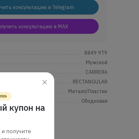
чить консультацию в Telegram
олучить консультацию в MAX
.....................................................................................................................................................
8849 9T9
.....................................................................................................................................................
Мужской
......................................................................................................................................................
CARRERA
......................................................................................................................................................
RECTANGULAR
......................................................................................................................................................
Металл/Пластик
2026
.....................................................................................................................................................
Ободковая
й купон на
 и получите