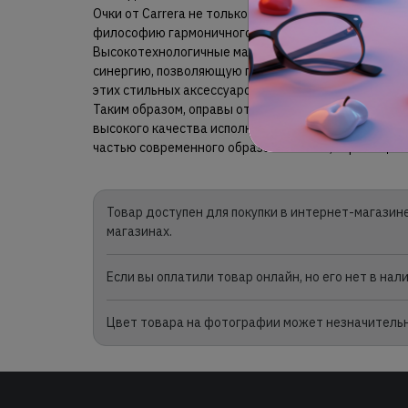
Очки от Carrera не только подчеркивают индивидуа
философию гармоничного сочетания функционально
Высокотехнологичные материалы и эргономичный 
синергию, позволяющую пользователю ощутить ис
этих стильных аксессуаров.
Таким образом, оправы от Carrera представляют с
высокого качества исполнения и элегантного диза
частью современного образа человека, стремящего
Товар доступен для покупки в интернет-магазине
магазинах.
Если вы оплатили товар онлайн, но его нет в на
Цвет товара на фотографии может незначительно