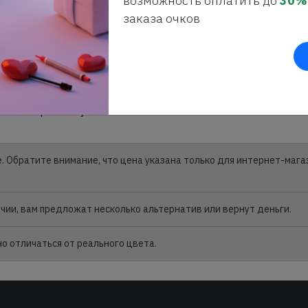
возможность оплатить до
30%
льный стиль, но и воплощают в себе
заказа очков
сти и эстетики.
дизайн создают уникальную
тинное удовольствие от ношения
обой симбиоз передовых технологий,
йна, что делает их неотъемлемой
ся к совершенству во всем.
. Обратите внимание, что цена указана только для интернет-мага
личии, вам предложат несколько альтернатив или вернут деньги.
 отличаться от реального цвета.