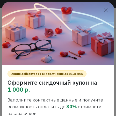
Доставка по всей России
+7 (383) 288-55-54
+7 (383) 288-54-55
Проверить
зрение
САЛОН ОПТИКИ
Главная
Интернет-магазин оптики
Оправы для очков
CARRERA 280 807 Оправа для очков
CARRERA 280 807 ОПРАВА ДЛЯ
ОЧКОВ
Акция действует со дня получения до 31.08.2026
Оформите скидочный купон на
1 000 р.
Заполните контактные данные и получите
возможность оплатить до
30%
стоимости
заказа очков