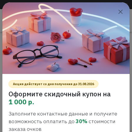
Доставка по всей России
+7 (383) 288-55-54
+7 (383) 288-54-55
Проверить
зрение
САЛОН ОПТИКИ
Главная
Интернет-магазин оптики
Солнцезащитные очки
CARRERA DUCATI 049/S Солнцезащитные очки
CARRERA DUCATI 049/S
СОЛНЦЕЗАЩИТНЫЕ ОЧКИ
Акция действует со дня получения до 31.08.2026
Оформите скидочный купон на
1 000 р.
Заполните контактные данные и получите
возможность оплатить до
30%
стоимости
заказа очков