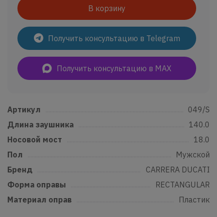
В корзину
Получить консультацию в Telegram
Получить консультацию в MAX
Артикул
......................................................................................................................
049/S
Длина заушника
...............................................................................................
140.0
Носовой мост
.......................................................................................................
18.0
Пол
..................................................................................................................................
Мужской
Бренд
...........................................................................................................................
CARRERA DUCATI
Форма оправы
....................................................................................................
RECTANGULAR
Материал оправ
................................................................................................
Пластик