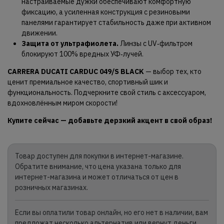
настраиваемые дужки обеспечивают комфортную
фиксацию, а усиленная конструкция с резиновыми
панелями гарантирует стабильность даже при активном
движении.
Защита от ультрафиолета.
Линзы с UV‑фильтром
блокируют 100% вредных УФ‑лучей.
CARRERA DUCATI CARDUC 049/S BLACK
— выбор тех, кто
ценит премиальное качество, спортивный шик и
функциональность. Подчеркните свой стиль с аксессуаром,
вдохновлённым миром скорости!
Купите сейчас — добавьте дерзкий акцент в свой образ!
Товар доступен для покупки в интернет-магазине.
Обратите внимание, что цена указана только для
интернет-магазина и может отличаться от цен в
розничных магазинах.
Если вы оплатили товар онлайн, но его нет в наличии, вам
предложат несколько альтернатив или вернут деньги.