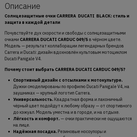
Описание
Солнцезащитные очки CARRERA DUCATI BLACK: стиль и
защита в каждой детали
Почувствуйте дух скорости и свободы с солнцезащитными
очками
CARRERA DUCATI CARDUC 049/S
в чёрном цвете.
Модель — результат коллаборации легендарных брендов
Carrera и Ducati: дизайн вдохновлён культовым мотоциклом
Ducati Panigale V4.
Почему стоит выбрать CARRERA DUCATI CARDUC 049/S?
Спортивный дизайн с отсылками к мотокультуре.
Дужки смоделированы по профилю Ducati Panigale V4, на
заушниках — крупный логотип Carrera.
Универсальность.
Квадратная форма и лаконичный
чёрный цвет подойдут к любому образу — от спортивного
до кэжуал. Модель уместна и в городе, и на отдыхе.
Лёгкость и комфорт.
— очки практически не ощущаются
на лице.
Надёжная посадка.
Резиновые носоупоры и