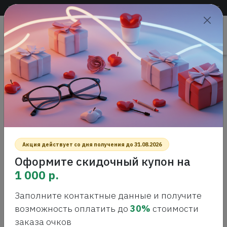
Доставка по всей России
+7 (383) 288-55-54
+7 (383) 288-54-55
Проверить
зрение
САЛОН ОПТИКИ
Главная
Интернет-магазин оптики
Линзы для очков
Линзы с поляризацией
ЛИНЗЫ С ПОЛЯРИЗАЦИЕЙ
Акция действует со дня получения до 31.08.2026
Оформите скидочный купон на
1 000 р.
Заполните контактные данные и получите
возможность оплатить до
30%
стоимости
заказа очков