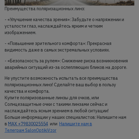
Преимущества поляризационных линз:
- «Улучшение качества зрения»: Забудьте о напряжении и
усталости глаз, наслаждайтесь ярким и четким
изображением.
- «Повышение зрительного комфорта»: Прекрасная
видимость даже в самых экстремальных условиях.
- «Безопасность за рулем»: Снижение риска возникновения
аварийных ситуаций из-за ослепляющих бликов на дороге.
Не упустите возможность испытать все преимущества
поляризационных линз! Сделайте ваш выбор в пользу
качества и комфорта.
Купите поляризованные линзы для очков, или
Солнцезащитные очки с такими линзами сейчас и
наслаждайтесь ясным зрением в любой ситуации!
Больше информации у наших специалистов: Напишите нам
в
MAX +79830025554
или
Напишите нам в
Телеграм SalonOptikiVzor