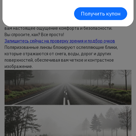
Купите поляризационные линзы сейчас и ощутите разницу!
Получить купон
Обычные солнцезащитные очки защищают ваши глаза от
яркого света, но только поляризованные линзы способны дать
вам настоящее ощущение комфорта и безопасности.
Вы спросите, как? Все просто!
Запишитесь сейчас на проверку зрения и подбор очков
Поляризованные линзы блокируют ослепляющие блики,
которые отражаются от снега, воды, дорог и других
поверхностей, обеспечивая вам четкое и контрастное
изображение.