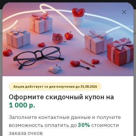
Доставка по всей России
+7 (383) 288-55-54
+7 (383) 288-54-55
Проверить
зрение
САЛОН ОПТИКИ
Главная
Интернет-магазин оптики
Солнцезащитные очки
CARRERA DUCATI 044/S GREY BLACK Солнцезащитные очки
CARRERA DUCATI 044/S GREY BLACK
СОЛНЦЕЗАЩИТНЫЕ ОЧКИ
Акция действует со дня получения до 31.08.2026
Оформите скидочный купон на
1 000 р.
Заполните контактные данные и получите
возможность оплатить до
30%
стоимости
заказа очков