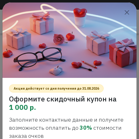
Доставка по всей России
+7 (383) 288-55-54
+7 (383) 288-54-55
Проверить
зрение
САЛОН ОПТИКИ
Главная
Интернет-магазин оптики
Солнцезащитные очки
DAVID BECKHAM DB 1173/S фотохром Солнцезащитные очки
DAVID BECKHAM DB 1173/S
ФОТОХРОМ СОЛНЦЕЗАЩИТНЫЕ
ОЧКИ
Акция действует со дня получения до 31.08.2026
Оформите скидочный купон на
1 000 р.
Заполните контактные данные и получите
возможность оплатить до
30%
стоимости
заказа очков