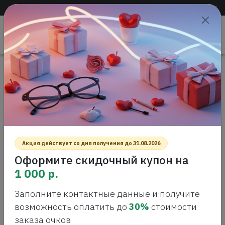
Доставка по всей России
+7 (383) 288-55-54
+7 (383) 288-54-55
Проверить
зрение
САЛОН ОПТИКИ
Главная
Интернет-магазин оптики
Солнцезащитные очки
DAVID BECKHAM DB 1172/S BLACK DARK RUTHENIUM
Солнцезащитные очки
DAVID BECKHAM DB 1172/S BLACK
DARK RUTHENIUM
Акция действует со дня получения до 31.08.2026
СОЛНЦЕЗАЩИТНЫЕ ОЧКИ
Оформите скидочный купон на
1 000 р.
Заполните контактные данные и получите
возможность оплатить до
30%
стоимости
заказа очков