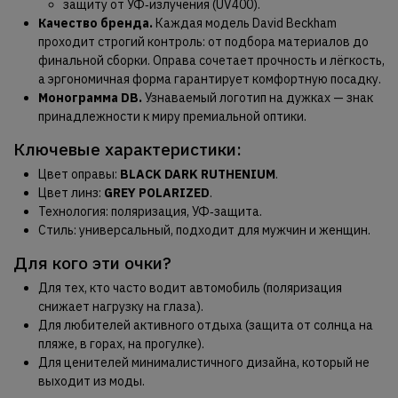
защиту от УФ‑излучения (UV400).
Качество бренда.
Каждая модель David Beckham
проходит строгий контроль: от подбора материалов до
финальной сборки. Оправа сочетает прочность и лёгкость,
а эргономичная форма гарантирует комфортную посадку.
Монограмма DB.
Узнаваемый логотип на дужках — знак
принадлежности к миру премиальной оптики.
Ключевые характеристики:
Цвет оправы:
BLACK DARK RUTHENIUM
.
Цвет линз:
GREY POLARIZED
.
Технология: поляризация, УФ‑защита.
Стиль: универсальный, подходит для мужчин и женщин.
Для кого эти очки?
Для тех, кто часто водит автомобиль (поляризация
снижает нагрузку на глаза).
Для любителей активного отдыха (защита от солнца на
пляже, в горах, на прогулке).
Для ценителей минималистичного дизайна, который не
выходит из моды.