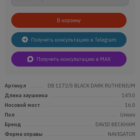
В корзину
Получить консультацию в Telegram
Получить консультацию в MAX
Артикул
......................................................................................................................
DB 1172/S BLACK DARK RUTHENIUM
Длина заушника
...............................................................................................
145.0
Носовой мост
.......................................................................................................
16.0
Пол
..................................................................................................................................
Unisex
Бренд
...........................................................................................................................
DAVID BECKHAM
Форма оправы
....................................................................................................
NAVIGATOR