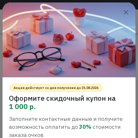
Доставка по всей России
+7 (383) 288-55-54
+7 (383) 288-54-55
Проверить
зрение
САЛОН ОПТИКИ
Главная
Интернет-магазин оптики
Солнцезащитные очки
Polaroid PLD 6060 Солнцезащитные очки
POLAROID PLD 6060
СОЛНЦЕЗАЩИТНЫЕ ОЧКИ
Акция действует со дня получения до 31.08.2026
Оформите скидочный купон на
1 000 р.
Заполните контактные данные и получите
возможность оплатить до
30%
стоимости
заказа очков