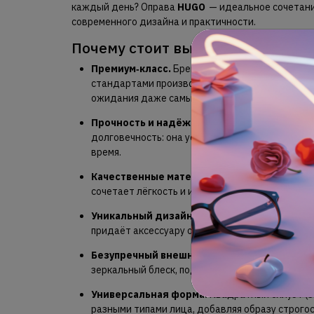
каждый день? Оправа
HUGO
— идеальное сочетани
современного дизайна и практичности.
Почему стоит выбрать эту модел
Премиум‑класс.
Бренд HUGO славится вниман
стандартами производства — вы получаете пр
ожидания даже самых требовательных покупа
Прочность и надёжность.
Массивная констру
долговечность: она устойчива к повседневным
время.
Качественные материалы.
Оправа изготовлен
сочетает лёгкость и износостойкость.
Уникальный дизайн.
Фирменный логотип на д
придаёт аксессуару особый шарм и делает об
Безупречный внешний вид.
Тщательная поли
зеркальный блеск, подчёркивая статусность и 
Универсальная форма.
Квадратный силуэт (S
разными типами лица, добавляя образу строгос