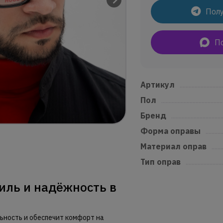
Полу
П
Артикул
.............................
Пол
.........................................
Бренд
..................................
Форма оправы
...........
Материал оправ
.......
Тип оправ
.........................
иль и надёжность в
ьность и обеспечит комфорт на