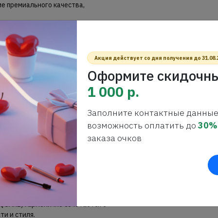
е премиального качества,
ь?
ием к деталям и высокими
одукт, который оправдывает
Акция действует со дня получения до 31.08.
телей.
Оформите скидочны
кция оправы гарантирует
1 000 р.
 нагрузкам и сохраняет форму долгое
Заполните контактные данные
а из прочного пластика, который
возможность оплатить до
30%
заказа очков
ужках с серебристыми буквами
раз запоминающимся.
ровка поверхности создаёт
элегантность модели.
QUARE) гармонично сочетается с
ти и стиля.