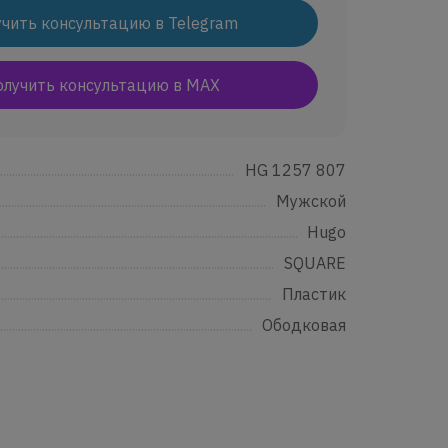
чить консультацию в Telegram
олучить консультацию в MAX
.....................................................................................................................................................
HG 1257 807
.....................................................................................................................................................
Мужской
......................................................................................................................................................
Hugo
......................................................................................................................................................
SQUARE
......................................................................................................................................................
Пластик
.....................................................................................................................................................
Ободковая