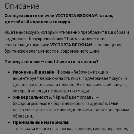
Описание
Солнцезащитные очки VICTORIA BECKHAM: стиль,
достойный королевы гламура
Ищете аксессуар, который мгновенно преобразит ваш образ и
подчеркнёт безупречный вкус? Представляем вам
солнцезащитные очки
VICTORIA BECKHAM
— воплощение
британской элегантности и современного шика.
Почему эти очки — must‑have этого сезона?
Иконичный дизайн.
Форма «бабочка» изящно
акцентирует верхнюю часть лица, подчёркивает скулы и
делает взгляд выразительнее. Это классический силуэт,
который никогда не выходит из моды.
Универсальность.
Чёрный цвет оправы —
беспроигрышный выбор для любого гардероба. Очки
легко сочетаются как с повседневными, так и с вечерними
образами.
Премиальные материалы:
оправа из ацетата: лёгкая, прочная, гипоаллергенная,