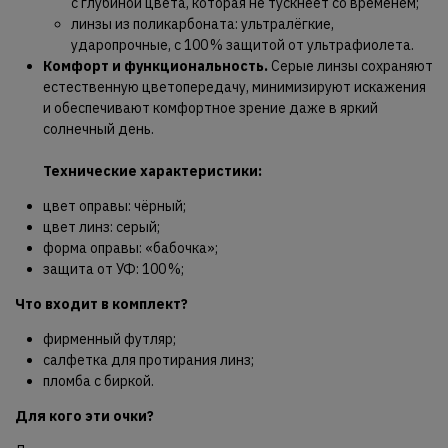
с глубиной цвета, которая не тускнеет со временем;
линзы из поликарбоната: ультралёгкие,
ударопрочные, с 100 % защитой от ультрафиолета.
Комфорт и функциональность.
Серые линзы сохраняют
естественную цветопередачу, минимизируют искажения
и обеспечивают комфортное зрение даже в яркий
солнечный день.
Технические характеристики:
цвет оправы: чёрный;
цвет линз: серый;
форма оправы: «бабочка»;
защита от УФ: 100 %;
Что входит в комплект?
фирменный футляр;
салфетка для протирания линз;
пломба с биркой.
Для кого эти очки?