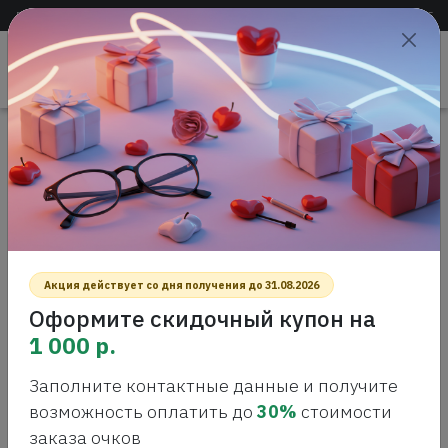
Доставка по всей России
+7 (383) 288-55-54
+7 (383) 288-54-55
Проверить
зрение
САЛОН ОПТИКИ
Главная
Интернет-магазин оптики
Солнцезащитные очки
VICTORIA BECKHAM VB631S 001 Солнцезащитные очки
VICTORIA BECKHAM VB631S 001
СОЛНЦЕЗАЩИТНЫЕ ОЧКИ
Акция действует со дня получения до 31.08.2026
Оформите скидочный купон на
1 000 р.
Заполните контактные данные и получите
возможность оплатить до
30%
стоимости
заказа очков