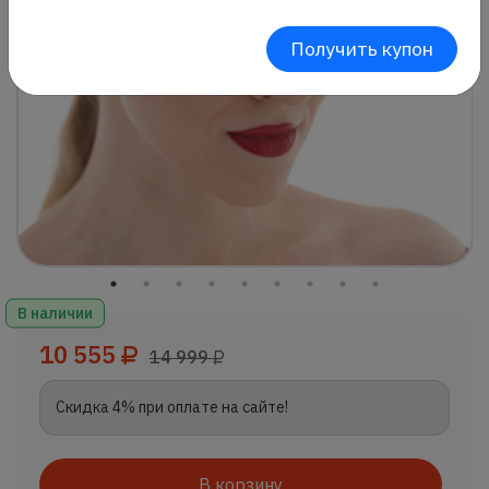
Получить купон
В наличии
10 555
14 999
Скидка 4% при оплате на сайте!
В корзину