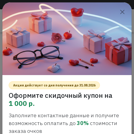
Доставка по всей России
+7 (383) 288-55-54
+7 (383) 288-54-55
Проверить
зрение
САЛОН ОПТИКИ
Главная
Интернет-магазин оптики
Оправы для очков
Missoni MMI 0036 S61 Оправа для очков
MISSONI MMI 0036 S61 ОПРАВА ДЛЯ
ОЧКОВ
Акция действует со дня получения до 31.08.2026
Оформите скидочный купон на
1 000 р.
Заполните контактные данные и получите
возможность оплатить до
30%
стоимости
заказа очков