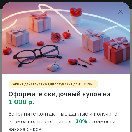
Доставка по всей России
+7 (383) 288-55-54
+7 (383) 288-54-55
Проверить
зрение
САЛОН ОПТИКИ
Главная
Интернет-магазин оптики
Оправы для очков
Lacoste L 2906 681 Оправа для очков
LACOSTE L 2906 681 ОПРАВА ДЛЯ
ОЧКОВ
Акция действует со дня получения до 31.08.2026
Оформите скидочный купон на
1 000 р.
Заполните контактные данные и получите
возможность оплатить до
30%
стоимости
заказа очков