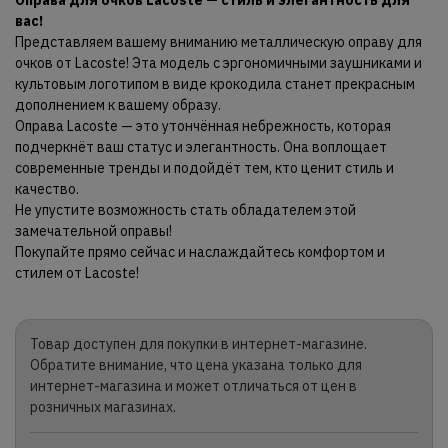
Оправа для очков Lacoste — стиль и элегантность для
вас!
Представляем вашему вниманию металлическую оправу для
очков от Lacoste! Эта модель с эргономичными заушниками и
культовым логотипом в виде крокодила станет прекрасным
дополнением к вашему образу.
Оправа Lacoste — это утончённая небрежность, которая
подчеркнёт ваш статус и элегантность. Она воплощает
современные тренды и подойдёт тем, кто ценит стиль и
качество.
Не упустите возможность стать обладателем этой
замечательной оправы!
Покупайте прямо сейчас и наслаждайтесь комфортом и
стилем от Lacoste!
Товар доступен для покупки в интернет-магазине.
Обратите внимание, что цена указана только для
интернет-магазина и может отличаться от цен в
розничных магазинах.