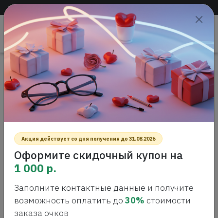
Доставка по всей России
+7 (383) 288-55-54
+7 (383) 288-54-55
Проверить
зрение
САЛОН ОПТИКИ
Главная
Интернет-магазин оптики
Оправы для очков
Lacoste L 2294 424 Оправа для очков
LACOSTE L 2294 424 ОПРАВА ДЛЯ
ОЧКОВ
Акция действует со дня получения до 31.08.2026
Оформите скидочный купон на
1 000 р.
Заполните контактные данные и получите
возможность оплатить до
30%
стоимости
заказа очков